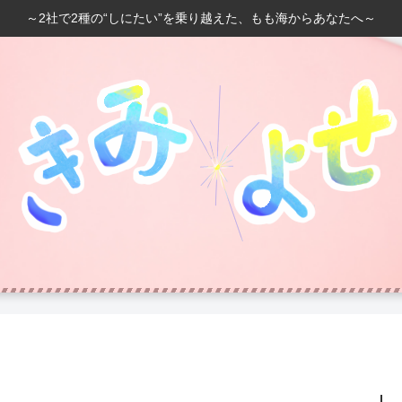
～2社で2種の“しにたい”を乗り越えた、もも海からあなたへ～