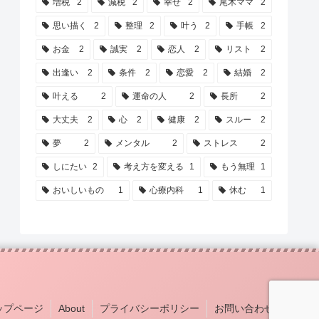
増税
2
減税
2
幸せ
2
尾木ママ
2
思い描く
2
整理
2
叶う
2
手帳
2
お金
2
誠実
2
恋人
2
リスト
2
出逢い
2
条件
2
恋愛
2
結婚
2
叶える
2
運命の人
2
長所
2
大丈夫
2
心
2
健康
2
スルー
2
夢
2
メンタル
2
ストレス
2
しにたい
2
考え方を変える
1
もう無理
1
おいしいもの
1
心療内科
1
休む
1
ップページ
About
プライバシーポリシー
お問い合わせ