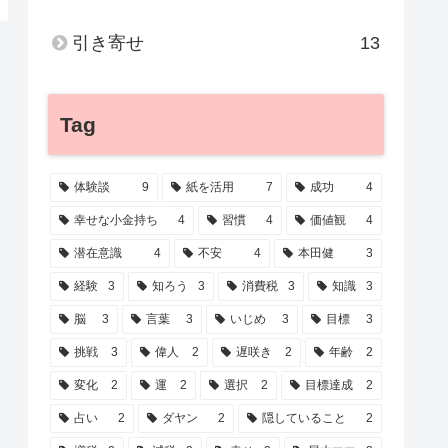
引き寄せ
13
Tag
体験談
9
紙を活用
7
成功
4
幸せな小金持ち
4
習慣
4
価値観
4
潜在意識
4
不安
4
本田健
3
経験
3
知ろう
3
消費税
3
知識
3
脳
3
言葉
3
いじめ
3
目標
3
挑戦
3
偉人
2
遅咲き
2
年齢
2
変化
2
運
2
選択
2
目標達成
2
占い
2
ダヤン
2
隠していること
2