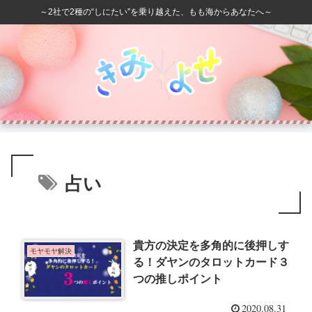
～2社で2種の“しにたい”を乗り越えた、もも海からあなたへ～
占い
貴方の決定を多角的に後押しす
モヤモヤ解決
る！ダヤンのタロットカード３
つの推しポイント
2020.08.31