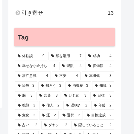
引き寄せ
13
Tag
体験談
9
紙を活用
7
成功
4
幸せな小金持ち
4
習慣
4
価値観
4
潜在意識
4
不安
4
本田健
3
経験
3
知ろう
3
消費税
3
知識
3
脳
3
言葉
3
いじめ
3
目標
3
挑戦
3
偉人
2
遅咲き
2
年齢
2
変化
2
運
2
選択
2
目標達成
2
占い
2
ダヤン
2
隠していること
2