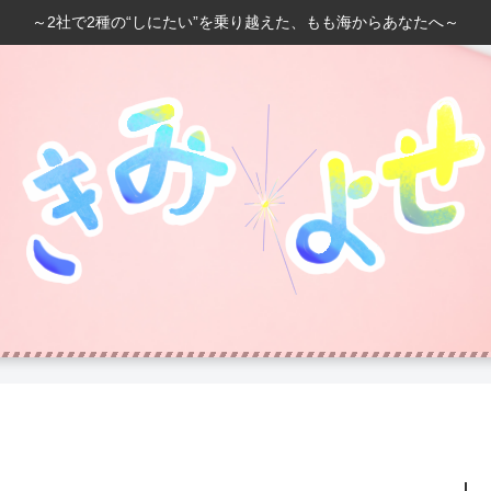
～2社で2種の“しにたい”を乗り越えた、もも海からあなたへ～