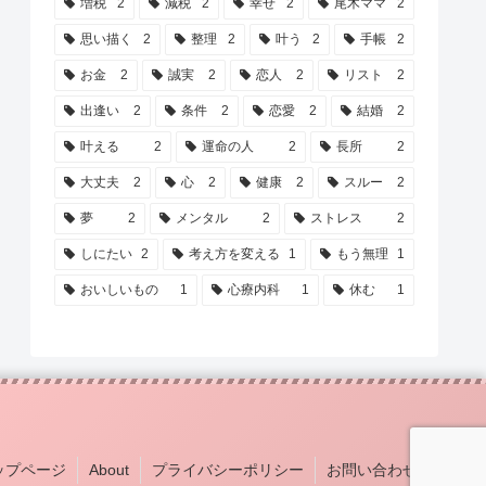
増税
2
減税
2
幸せ
2
尾木ママ
2
思い描く
2
整理
2
叶う
2
手帳
2
お金
2
誠実
2
恋人
2
リスト
2
出逢い
2
条件
2
恋愛
2
結婚
2
叶える
2
運命の人
2
長所
2
大丈夫
2
心
2
健康
2
スルー
2
夢
2
メンタル
2
ストレス
2
しにたい
2
考え方を変える
1
もう無理
1
おいしいもの
1
心療内科
1
休む
1
ップページ
About
プライバシーポリシー
お問い合わせ