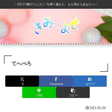
～2社で2種の“しにたい”を乗り越えた、もも海からあなたへ～
てへぺろ
X
Facebook
はてブ
LINE
コピー
2021.02.26