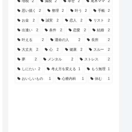
増税
2
減税
2
幸せ
2
尾木ママ
2
思い描く
2
整理
2
叶う
2
手帳
2
お金
2
誠実
2
恋人
2
リスト
2
出逢い
2
条件
2
恋愛
2
結婚
2
叶える
2
運命の人
2
長所
2
大丈夫
2
心
2
健康
2
スルー
2
夢
2
メンタル
2
ストレス
2
しにたい
2
考え方を変える
1
もう無理
1
おいしいもの
1
心療内科
1
休む
1