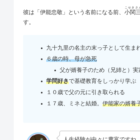
こせきさ
彼は「伊能忠敬」という名前になる前、
小関
す。
九十九里の名主の末っ子として生ま
６歳の時、母が急死
父が婿養子のため（兄姉と）実
学問好き
で基礎教育をしっかり学ぶ
１０歳で父の元に引き取られる
１７歳、ミネと結婚。
伊能家の婿養
人生経験が中々に豊富ですね