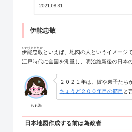
て変えられる気がしな
2021.08.31
伊能忠敬
いのうただたか
伊能忠敬
といえば、地図の人というイメージ
江戸時代に全国を測量し、明治維新後の日本
２０２１年は、彼や弟子たち
ちょうど２００年目の節目
と
もも海
日本地図作成する前は為政者