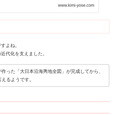
いや」これら...
www.kimi-yose.com
ですよね。
の近代化を支えました。
が作った「大日本沿海輿地全図」が完成してから、
言えるようです。