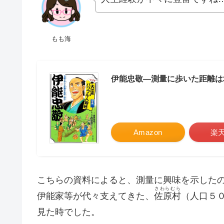
もも海
伊能忠敬―測量に歩いた距離は地
Amazon
楽
こちらの資料によると、測量に興味を示した
さわらむら
伊能家等が代々支えてきた、
佐原村
（人口５
見た時でした。