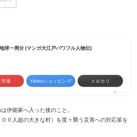
球一周分 (マンガ大江戸パワフル人物伝)
天市場
Yahooショッピング
メルカリ
ポチップ
のは伊能家へ入った後のこと。
０００人超の大きな村）を度々襲う災害への対応策を