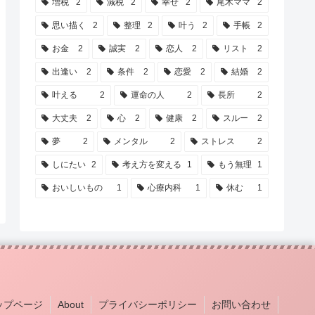
増税
2
減税
2
幸せ
2
尾木ママ
2
思い描く
2
整理
2
叶う
2
手帳
2
お金
2
誠実
2
恋人
2
リスト
2
出逢い
2
条件
2
恋愛
2
結婚
2
叶える
2
運命の人
2
長所
2
大丈夫
2
心
2
健康
2
スルー
2
夢
2
メンタル
2
ストレス
2
しにたい
2
考え方を変える
1
もう無理
1
おいしいもの
1
心療内科
1
休む
1
ップページ
About
プライバシーポリシー
お問い合わせ