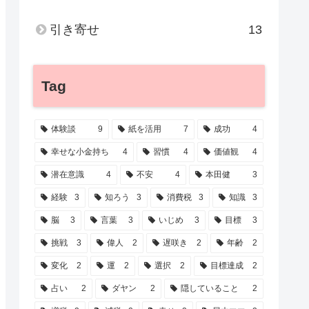
引き寄せ
13
Tag
体験談
9
紙を活用
7
成功
4
幸せな小金持ち
4
習慣
4
価値観
4
潜在意識
4
不安
4
本田健
3
経験
3
知ろう
3
消費税
3
知識
3
脳
3
言葉
3
いじめ
3
目標
3
挑戦
3
偉人
2
遅咲き
2
年齢
2
変化
2
運
2
選択
2
目標達成
2
占い
2
ダヤン
2
隠していること
2