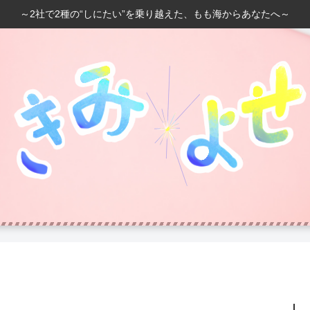
～2社で2種の“しにたい”を乗り越えた、もも海からあなたへ～