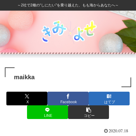
～2社で2種の“しにたい”を乗り越えた、もも海からあなたへ～
maikka
X
Facebook
はてブ
LINE
コピー
2020.07.18