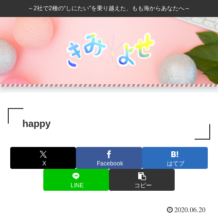
～2社で2種の“しにたい”を乗り越えた、もも海からあなたへ～
happy
X
Facebook
はてブ
LINE
コピー
2020.06.20