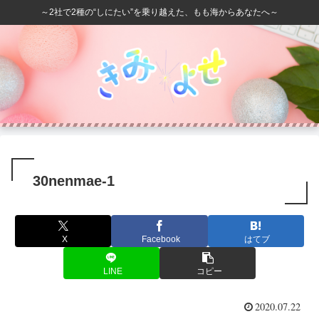
～2社で2種の“しにたい”を乗り越えた、もも海からあなたへ～
30nenmae-1
X
Facebook
はてブ
LINE
コピー
2020.07.22