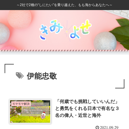
～2社で2種の“しにたい”を乗り越えた、もも海からあなたへ～
伊能忠敬
「何歳でも挑戦していいんだ」
モヤモヤ解決
と勇気をくれる日本で有名な３
名の偉人・近世と海外
2021.09.29