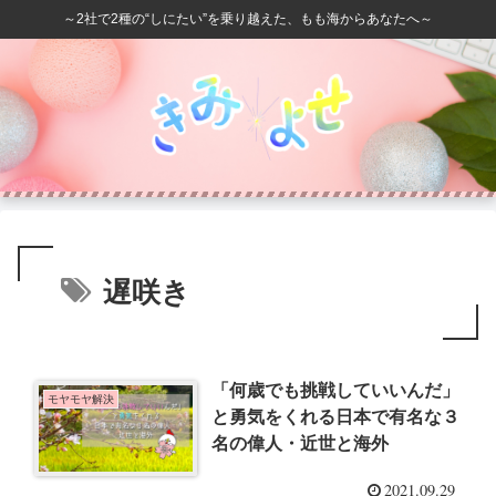
～2社で2種の“しにたい”を乗り越えた、もも海からあなたへ～
遅咲き
「何歳でも挑戦していいんだ」
モヤモヤ解決
と勇気をくれる日本で有名な３
名の偉人・近世と海外
2021.09.29