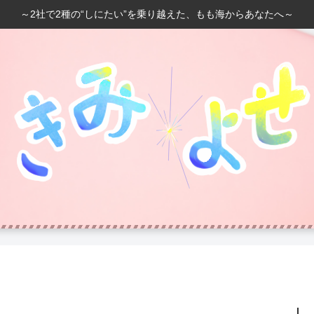
～2社で2種の“しにたい”を乗り越えた、もも海からあなたへ～