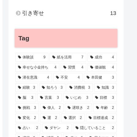
引き寄せ
13
Tag
体験談
9
紙を活用
7
成功
4
幸せな小金持ち
4
習慣
4
価値観
4
潜在意識
4
不安
4
本田健
3
経験
3
知ろう
3
消費税
3
知識
3
脳
3
言葉
3
いじめ
3
目標
3
挑戦
3
偉人
2
遅咲き
2
年齢
2
変化
2
運
2
選択
2
目標達成
2
占い
2
ダヤン
2
隠していること
2