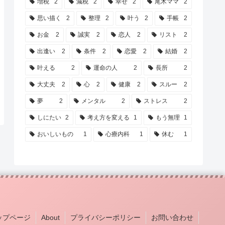
増税
2
減税
2
幸せ
2
尾木ママ
2
思い描く
2
整理
2
叶う
2
手帳
2
お金
2
誠実
2
恋人
2
リスト
2
出逢い
2
条件
2
恋愛
2
結婚
2
叶える
2
運命の人
2
長所
2
大丈夫
2
心
2
健康
2
スルー
2
夢
2
メンタル
2
ストレス
2
しにたい
2
考え方を変える
1
もう無理
1
おいしいもの
1
心療内科
1
休む
1
ップページ
About
プライバシーポリシー
お問い合わせ